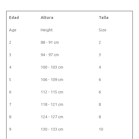
Edad
Altura
Talla
Age
Height
Size
2
88 - 91 cm
2
3
94 - 97 cm
3
4
100 - 103 cm
4
5
106 - 109 cm
6
6
112 - 115 cm
6
7
118 - 121 cm
8
8
124 - 127 cm
8
9
130 - 133 cm
10