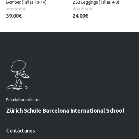
Bomber (Tallas 10-14)
ZSB Leggings (Tallas 4-8)
0
out of 5
0
out of 5
39.00
€
24.00
€
En colaboración con
Zürich Schule Barcelona International School
Contáctanos