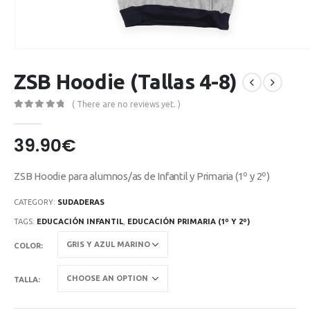
ZSB Hoodie (Tallas 4-8)
( There are no reviews yet. )
0
out of 5
39.90
€
ZSB Hoodie para alumnos/as de Infantil y Primaria (1º y 2º)
CATEGORY:
SUDADERAS
TAGS:
EDUCACIÓN INFANTIL
,
EDUCACIÓN PRIMARIA (1º Y 2º)
COLOR
TALLA