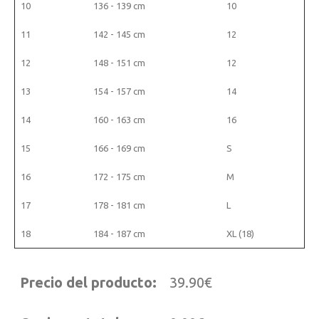
10
136 - 139 cm
10
11
142 - 145 cm
12
12
148 - 151 cm
12
13
154 - 157 cm
14
14
160 - 163 cm
16
15
166 - 169 cm
S
16
172 - 175 cm
M
17
178 - 181 cm
L
18
184 - 187 cm
XL (18)
Precio del producto:
39.90€