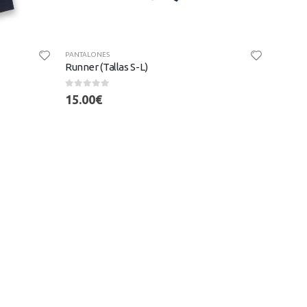
PANTALONES
Runner (Tallas S-L)
0
out of 5
15.00
€