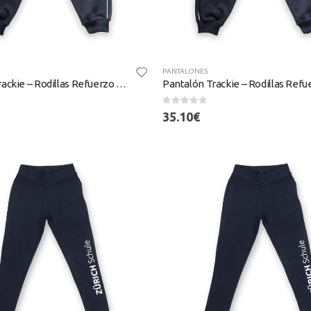
PANTALONES
Pantalón Trackie – Rodillas Refuerzo (Tallas 10-14)
0
out of 5
35.10
€