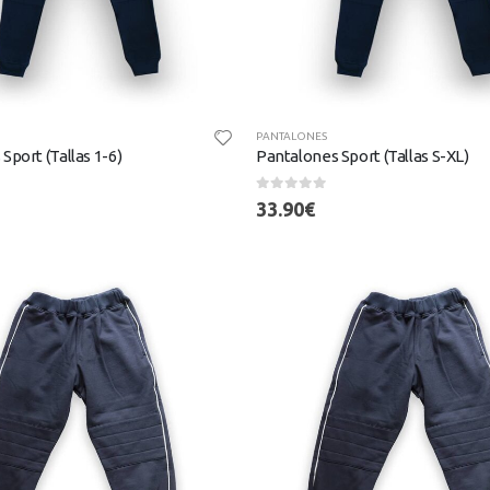
PANTALONES
Sport (Tallas 1-6)
Pantalones Sport (Tallas S-XL)
0
out of 5
33.90
€