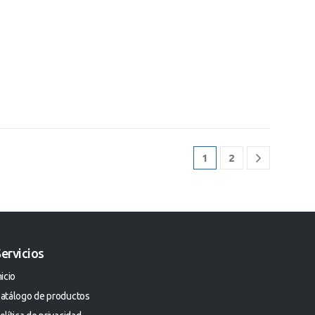
1
2
ervicios
nicio
atálogo de productos