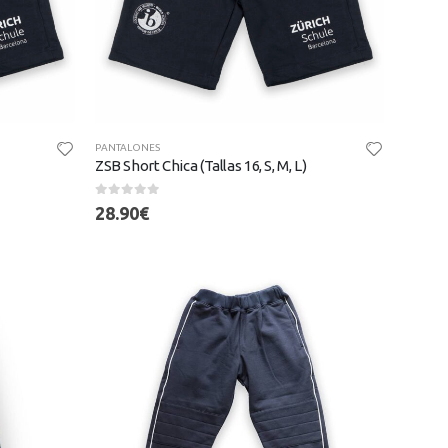
PANTALONES
ZSB Short Chica (Tallas 16, S, M, L)
0
out of 5
28.90
€