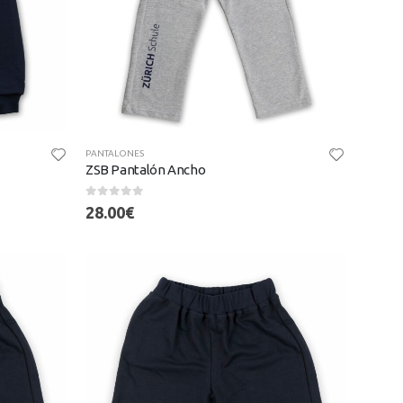
PANTALONES
ZSB Pantalón Ancho
0
out of 5
28.00
€