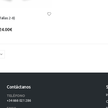
allas 2-8)
24.00
€
Contáctanos
S
I
TELÉFONO
+34 666 021 286
C