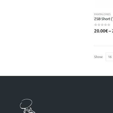
PANTALONES
ZSB Short (T
0
out of 5
20.00
€
–
Show: