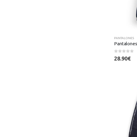
PANTALONES
Pantalones 
0
out of 5
28.90
€