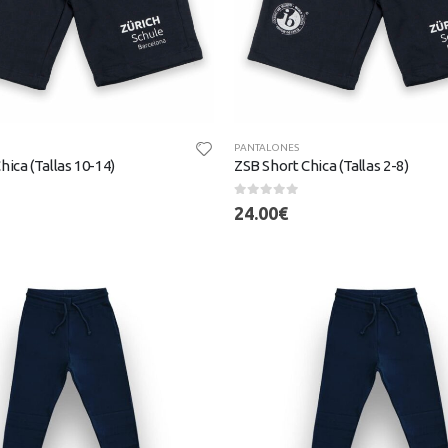
PANTALONES
hica (Tallas 10-14)
ZSB Short Chica (Tallas 2-8)
0
out of 5
24.00
€