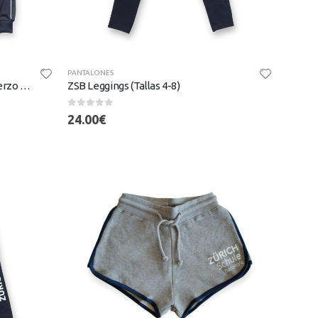
PANTALONES
Pantalón Trackie – Rodillas Refuerzo (Tallas 16, S, M, L, XL)
ZSB Leggings (Tallas 4-8)
0
out of 5
24.00
€