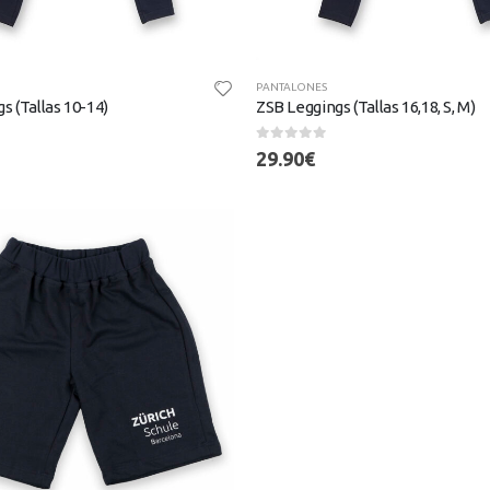
PANTALONES
s (Tallas 10-14)
ZSB Leggings (Tallas 16,18, S, M)
0
out of 5
29.90
€