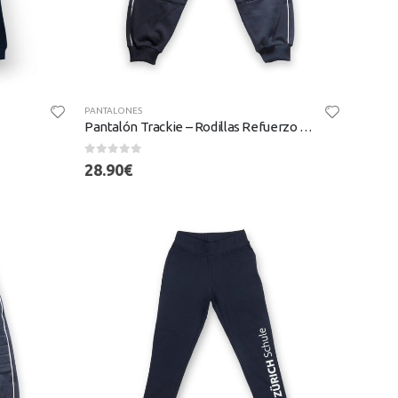
PANTALONES
Pantalón Trackie – Rodillas Refuerzo (Tallas 2-8)
0
out of 5
28.90
€