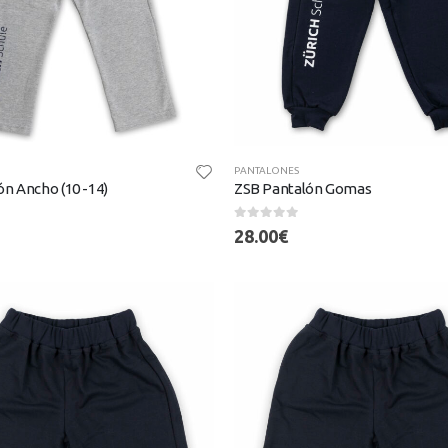
PANTALONES
n Ancho (10 -14)
ZSB Pantalón Gomas
0
out of 5
28.00
€