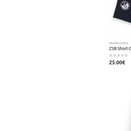
PANTALONES
ZSB Short C
0
out of 5
25.00
€