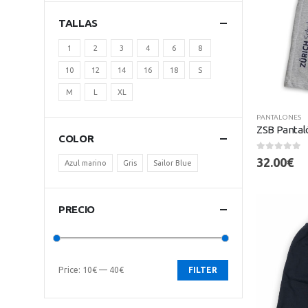
TALLAS
1
2
3
4
6
8
10
12
14
16
18
S
M
L
XL
PANTALONES
ZSB Pantaló
COLOR
0
out of 5
32.00
€
Azul marino
Gris
Sailor Blue
PRECIO
Price:
10€
—
40€
FILTER